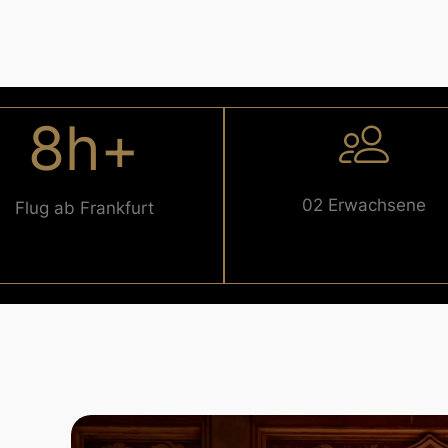
8h+
02 Erwachsene
Flug ab Frankfurt