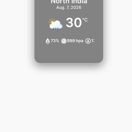
North India
Aug. 7, 2026
30
°C
73%
999 hpa
13 km/h