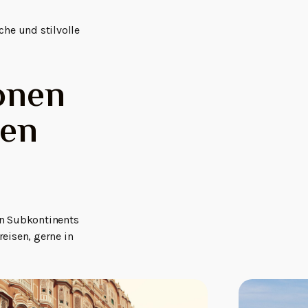
che und stilvolle
onen
hen
en Subkontinents
reisen, gerne in