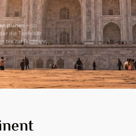
en planen
– ob
oder die Teefelder
ee bis zur Rückkehr,
inent