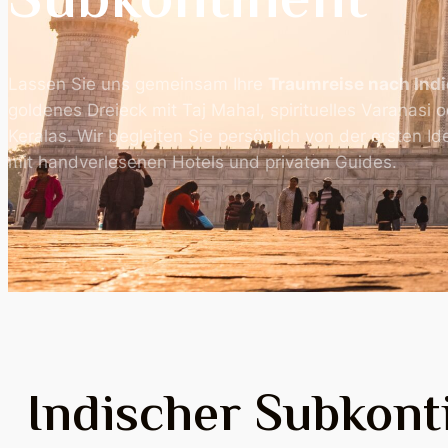
Subkontinent
Lassen Sie uns gemeinsam Ihre
Traumreise nach Indi
goldenes Dreieck mit Taj Mahal, spirituelles Varanasi 
Keralas. Wir begleiten Sie persönlich von der ersten Id
mit handverlesenen Hotels und privaten Guides.
Indischer Subkont