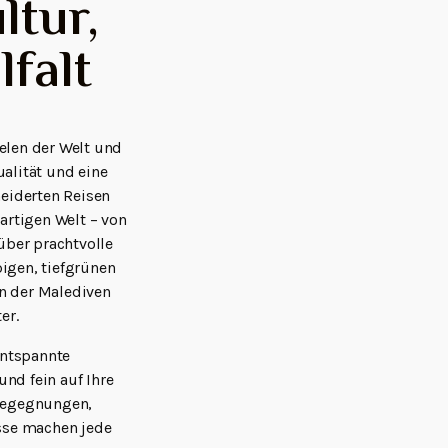
ltur,
lfalt
ielen der Welt und
ualität und eine
eiderten Reisen
artigen Welt – von
ber prachtvolle
pigen, tiefgrünen
en der Malediven
er.
entspannte
und fein auf Ihre
Begegnungen,
sse machen jede